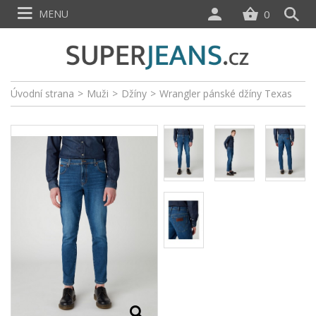
MENU
0
Úvodní strana
>
Muži
>
Džíny
>
Wrangler pánské džíny Texas