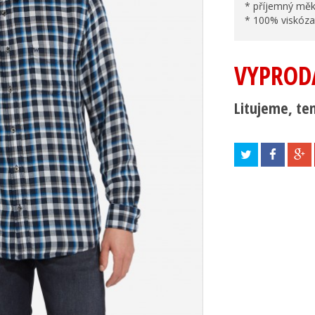
* příjemný měk
* 100% viskóz
VYPROD
Litujeme, ten