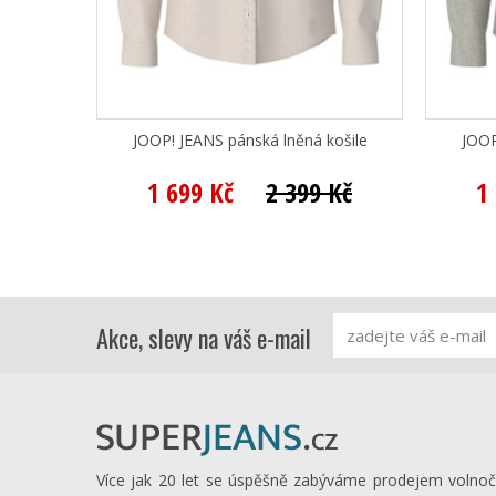
JOOP! JEANS pánská lněná košile
JOOP
1 699 Kč
2 399 Kč
1
Akce, slevy na váš e-mail
Více jak 20 let se úspěšně zabýváme prodejem volno