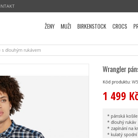
ONTAKT
ŽENY
MUŽI
BIRKENSTOCK
CROCS
P
e s dlouhým rukávem
Wrangler pán
Kód produktu:
W5
1 499 K
* pánská košil
* dlouhý rukáv
* zapínání na k
* kulatý spodní