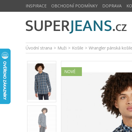
INSPIRACE
OBCHODNÍ PODMÍNKY
DOPRAVA
K
Úvodní strana
>
Muži
>
Košile
>
Wrangler pánská košil
NOVÉ