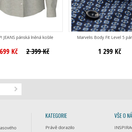
! JEANS pánská lněná košile
Marvelis Body Fit Level 5 pán
 699 Kč
2 399 Kč
1 299 Kč
KATEGORIE
VŠE O N
Právě dorazilo
INSPIRA
časového