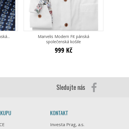
ská...
Marvelis Modern Fit pánská
Ma
společenská košile
999 Kč
Sledujte nás
ÁKUPU
KONTAKT
CE
Investa Prag, a.s.