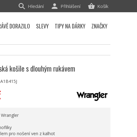
Hledání
Přihlášení
Košík
RÁVĚ DORAZILO
SLEVY
TIPY NA DÁRKY
ZNAČKY
ská košile s dlouhým rukávem
A1B415J
č
e Wrangler
noflíky
 lem pro nošení ven z kalhot