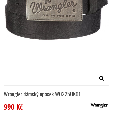
Wrangler dámský opasek W0225UK01
990 Kč