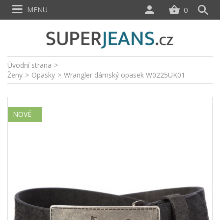
MENU
0
Úvodní strana
>
Ženy
>
Opasky
>
Wrangler dámský opasek W0225UK01
NOVÉ