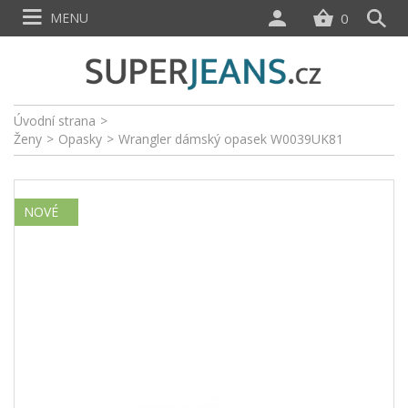
MENU
0
Úvodní strana
>
Ženy
>
Opasky
>
Wrangler dámský opasek W0039UK81
NOVÉ