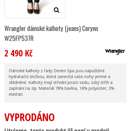
Wrangler dámské kalhoty (jeans) Corynn
W25FP537R
2 490 Kč
Dámské kalhoty z řady Denim Spa jsou napuštěné
hydratační složkou, která zanechá vaše nohy jemné a
zklidněné. Kalhoty mají střední pozici sedu, úzký střih a
zapínání na zip. Materiál 78% bavlna, 18% polyester, 3%
elastan.
VYPRODÁNO
Litujeme, tento produkt již není v prodeji.