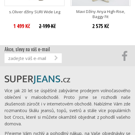
Mavi Džíny Anya High-Rise,
s.Oliver džíny SURI Wide Leg
Baggy Fit
1 499 Kč
2 199 Kč
2 575 Kč
Akce, slevy na váš e-mail
Více jak 20 let se úspěšně zabýváme prodejem volnočasového
oblečení v maloobchodě. Proto jsme se rozhodli naše
zkušenosti zúročit i v internetovém obchodě. Nabízíme Vám zde
rozmanitou škálu jeansů, topů, svetrů a stále více populárních
bot Crocs, které si můžete okamžitě objednat z pohodlí vašeho
domova.
Přejeme Vám rychlý a pohodlný nákup, na Vaše objednávky se