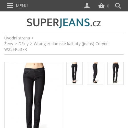
MENU
0
Úvodní strana
>
Ženy
>
Džíny
>
Wrangler dámské kalhoty (jeans) Corynn
W25FP537R