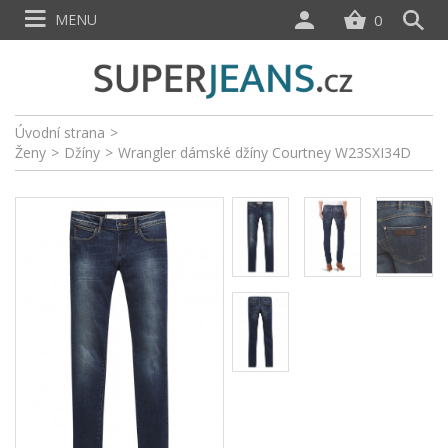
MENU
0
Úvodní strana
>
Ženy
>
Džíny
>
Wrangler dámské džíny Courtney W23SXI34D