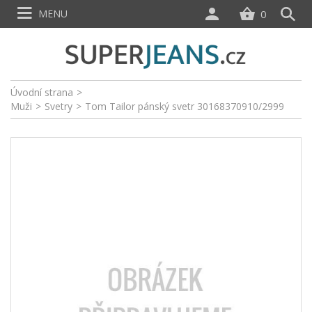
MENU
0
Úvodní strana
>
Muži
>
Svetry
>
Tom Tailor pánský svetr 30168370910/2999