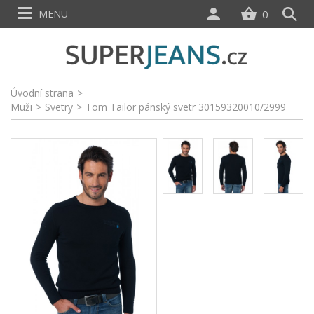
MENU
0
Úvodní strana
>
Muži
>
Svetry
>
Tom Tailor pánský svetr 30159320010/2999