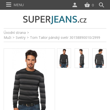
MENU
0
Úvodní strana
>
Muži
>
Svetry
>
Tom Tailor pánský svetr 30158890010/2999