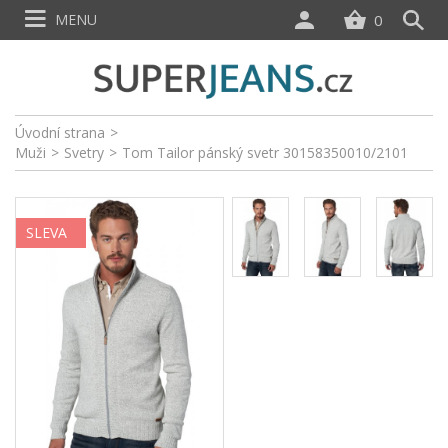
MENU
0
Úvodní strana
>
Muži
>
Svetry
>
Tom Tailor pánský svetr 30158350010/2101
SLEVA