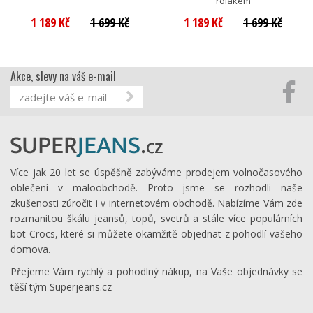
rolákem
1 189 Kč
1 699 Kč
1 189 Kč
1 699 Kč
Akce, slevy na váš e-mail
Více jak 20 let se úspěšně zabýváme prodejem volnočasového
oblečení v maloobchodě. Proto jsme se rozhodli naše
zkušenosti zúročit i v internetovém obchodě. Nabízíme Vám zde
rozmanitou škálu jeansů, topů, svetrů a stále více populárních
bot Crocs, které si můžete okamžitě objednat z pohodlí vašeho
domova.
Přejeme Vám rychlý a pohodlný nákup, na Vaše objednávky se
těší tým Superjeans.cz