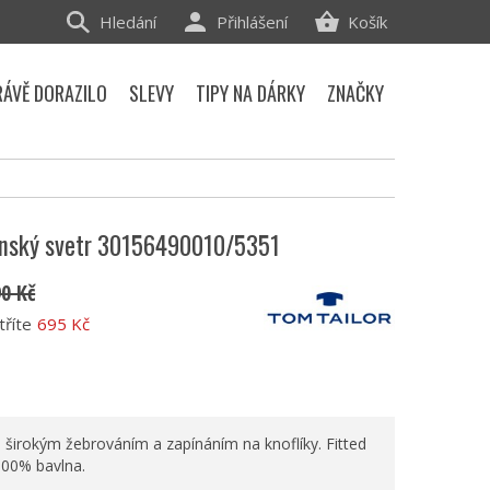
Hledání
Přihlášení
Košík
RÁVĚ DORAZILO
SLEVY
TIPY NA DÁRKY
ZNAČKY
ánský svetr 30156490010/5351
90 Kč
tříte
695 Kč
 širokým žebrováním a zapínáním na knoflíky. Fitted
 100% bavlna.