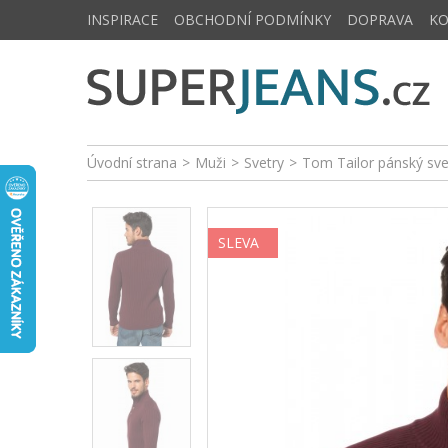
INSPIRACE
OBCHODNÍ PODMÍNKY
DOPRAVA
K
Úvodní strana
>
Muži
>
Svetry
>
Tom Tailor pánský sv
SLEVA