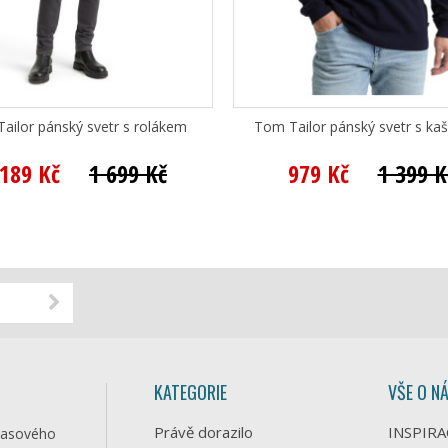
ailor pánský svetr s rolákem
Tom Tailor pánský svetr s ka
 189 Kč
1 699 Kč
979 Kč
1 399 K
KATEGORIE
VŠE O N
Právě dorazilo
INSPIRA
časového