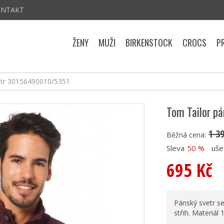
ONTAKT
ŽENY
MUŽI
BIRKENSTOCK
CROCS
P
etr 30156490010/5351
Tom Tailor p
1 3
Běžná cena:
Sleva
50 %
uše
695 Kč
Pánský svetr se
střih. Materiál