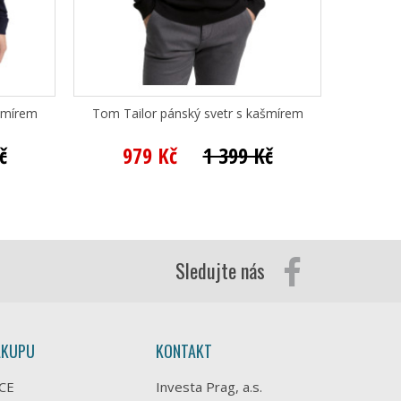
šmírem
Tom Tailor pánský svetr s kašmírem
Bugat
č
979 Kč
1 399 Kč
2 
Sledujte nás
ÁKUPU
KONTAKT
CE
Investa Prag, a.s.