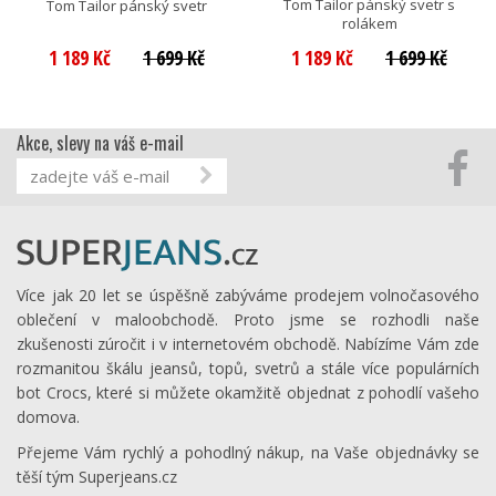
Tom Tailor pánský svetr s
Tom Tailor pánský svetr
rolákem
1 189 Kč
1 699 Kč
1 189 Kč
1 699 Kč
Akce, slevy na váš e-mail
Více jak 20 let se úspěšně zabýváme prodejem volnočasového
oblečení v maloobchodě. Proto jsme se rozhodli naše
zkušenosti zúročit i v internetovém obchodě. Nabízíme Vám zde
rozmanitou škálu jeansů, topů, svetrů a stále více populárních
bot Crocs, které si můžete okamžitě objednat z pohodlí vašeho
domova.
Přejeme Vám rychlý a pohodlný nákup, na Vaše objednávky se
těší tým Superjeans.cz