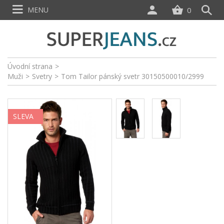
MENU
0
Úvodní strana
>
Muži
>
Svetry
>
Tom Tailor pánský svetr 30150500010/2999
SLEVA