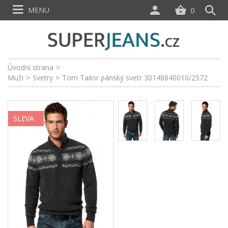
MENU
0
Úvodní strana
>
Muži
>
Svetry
>
Tom Tailor pánský svetr 30148840010/2572
SLEVA