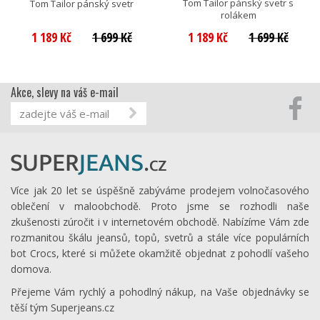
Tom Tailor pánský svetr s
Tom Tailor pánský svetr
rolákem
1 189 Kč
1 699 Kč
1 189 Kč
1 699 Kč
Akce, slevy na váš e-mail
Více jak 20 let se úspěšně zabýváme prodejem volnočasového
oblečení v maloobchodě. Proto jsme se rozhodli naše
zkušenosti zúročit i v internetovém obchodě. Nabízíme Vám zde
rozmanitou škálu jeansů, topů, svetrů a stále více populárních
bot Crocs, které si můžete okamžitě objednat z pohodlí vašeho
domova.
Přejeme Vám rychlý a pohodlný nákup, na Vaše objednávky se
těší tým Superjeans.cz