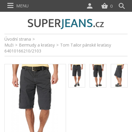
MENU
0
Úvodní strana
>
Muži
>
Bermudy a kraťasy
>
Tom Tailor pánské kraťasy
64010166210/2103