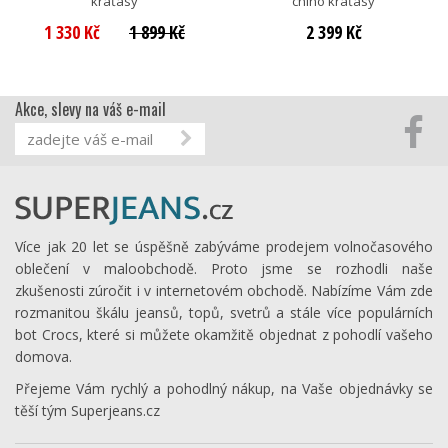
kraťasy
chino kraťasy
1 330 Kč
1 899 Kč
2 399 Kč
Akce, slevy na váš e-mail
Více jak 20 let se úspěšně zabýváme prodejem volnočasového
oblečení v maloobchodě. Proto jsme se rozhodli naše
zkušenosti zúročit i v internetovém obchodě. Nabízíme Vám zde
rozmanitou škálu jeansů, topů, svetrů a stále více populárních
bot Crocs, které si můžete okamžitě objednat z pohodlí vašeho
domova.
Přejeme Vám rychlý a pohodlný nákup, na Vaše objednávky se
těší tým Superjeans.cz