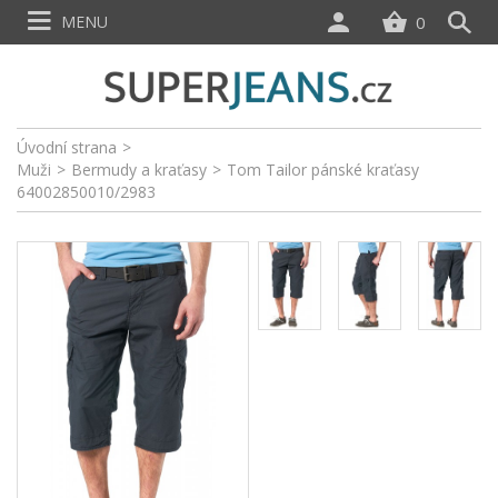
MENU
0
Úvodní strana
>
Muži
>
Bermudy a kraťasy
>
Tom Tailor pánské kraťasy
64002850010/2983