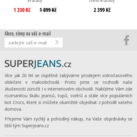
kraťasy
chino kraťasy
1 330 Kč
1 899 Kč
2 399 Kč
Akce, slevy na váš e-mail
Více jak 20 let se úspěšně zabýváme prodejem volnočasového
oblečení v maloobchodě. Proto jsme se rozhodli naše
zkušenosti zúročit i v internetovém obchodě. Nabízíme Vám zde
rozmanitou škálu jeansů, topů, svetrů a stále více populárních
bot Crocs, které si můžete okamžitě objednat z pohodlí vašeho
domova.
Přejeme Vám rychlý a pohodlný nákup, na Vaše objednávky se
těší tým Superjeans.cz