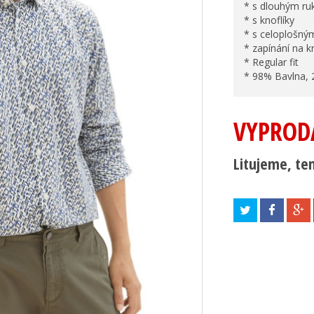
* s dlouhým r
* s knoflíky
* s celoplošn
* zapínání na k
* Regular fit
* 98% Bavlna, 
VYPROD
Litujeme, ten