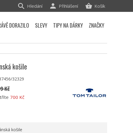
Hledání
Přihlášení
Košík
RÁVĚ DORAZILO
SLEVY
TIPY NA DÁRKY
ZNAČKY
nská košile
37456/32329
99 Kč
tříte
700 Kč
ánská košile