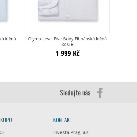
ká lněná
Olymp Level Five Body Fit pánská lněná
PM
košile
1 999 Kč
1 
Sledujte nás
ÁKUPU
KONTAKT
CE
Investa Prag, a.s.