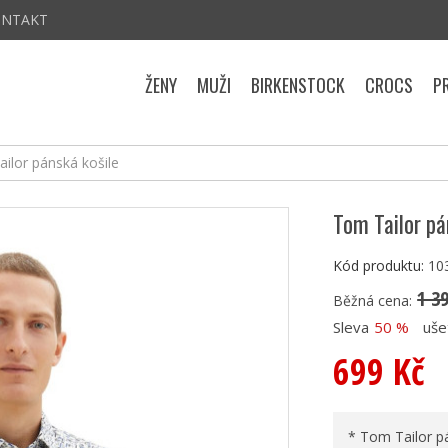
ONTAKT
ŽENY
MUŽI
BIRKENSTOCK
CROCS
P
ilor pánská košile
Tom Tailor pá
Kód produktu:
10
1 3
Běžná cena:
Sleva
50 %
uše
699 Kč
* Tom Tailor p