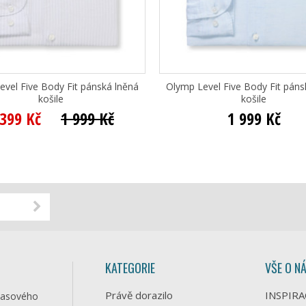
evel Five Body Fit pánská lněná
Olymp Level Five Body Fit páns
košile
košile
 399 Kč
1 999 Kč
1 999 Kč
KATEGORIE
VŠE O N
Právě dorazilo
INSPIRA
časového