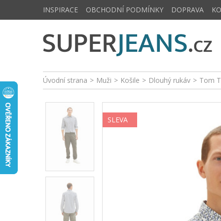
INSPIRACE
OBCHODNÍ PODMÍNKY
DOPRAVA
K
Úvodní strana
>
Muži
>
Košile
>
Dlouhý rukáv
>
Tom Ta
SLEVA