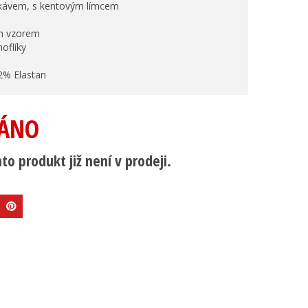
ukávem, s kentovým límcem
ým vzorem
noflíky
2% Elastan
ÁNO
to produkt již není v prodeji.