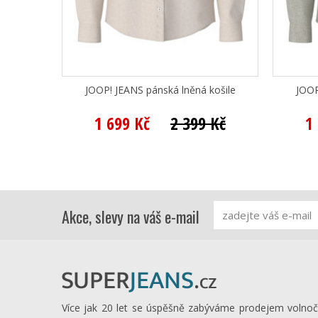
JOOP! JEANS pánská lněná košile
JOOP
1 699 Kč
2 399 Kč
1
Akce, slevy na váš e-mail
Více jak 20 let se úspěšně zabýváme prodejem volno