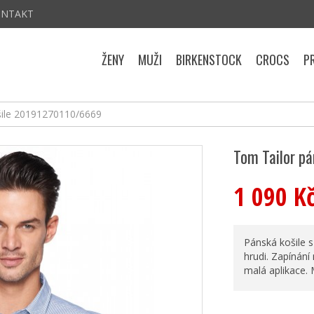
ONTAKT
ŽENY
MUŽI
BIRKENSTOCK
CROCS
P
šile 20191270110/6669
Tom Tailor p
1 090 K
Pánská košile 
hrudi. Zapínání
malá aplikace. 