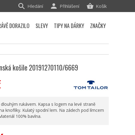
Hledání
Přihlášení
Košík
RÁVĚ DORAZILO
SLEVY
TIPY NA DÁRKY
ZNAČKY
ánská košile 20191270110/6669
č
s dlouhým rukávem. Kapsa s logem na levé straně
 na knoflíky. Kulatý spodní lem. Na zádech pod límcem
Materiál 100% bavlna.