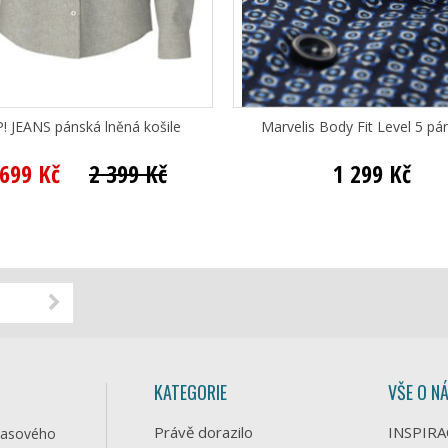
! JEANS pánská lněná košile
Marvelis Body Fit Level 5 pán
 699 Kč
2 399 Kč
1 299 Kč
KATEGORIE
VŠE O N
Právě dorazilo
INSPIRA
časového