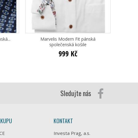
ská...
Marvelis Modern Fit pánská
Ma
společenská košile
999 Kč
Sledujte nás
ÁKUPU
KONTAKT
CE
Investa Prag, a.s.