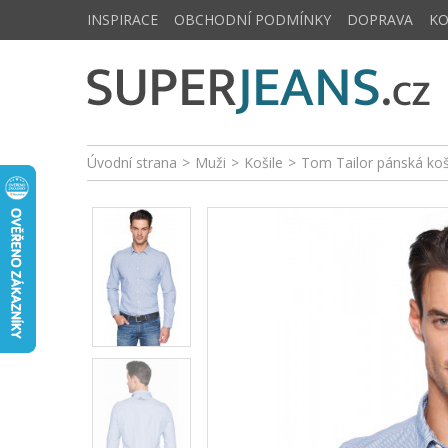
INSPIRACE
OBCHODNÍ PODMÍNKY
DOPRAVA
K
Úvodní strana
>
Muži
>
Košile
>
Tom Tailor pánská ko