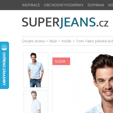
INSPIRACE
OBCHODNÍ PODMÍNKY
DOPRAVA
K
Úvodní strana
>
Muži
>
Košile
>
Tom Tailor pánská ko
SLEVA