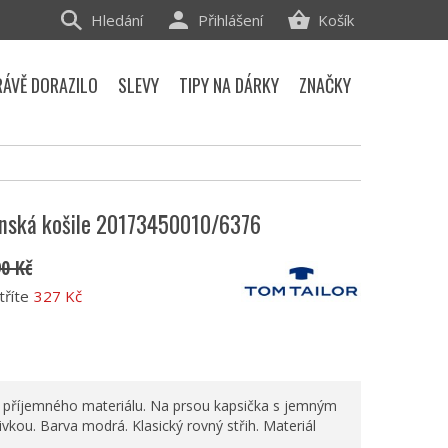
Hledání
Přihlášení
Košík
RÁVĚ DORAZILO
SLEVY
TIPY NA DÁRKY
ZNAČKY
ánská košile 20173450010/6376
90 Kč
tříte
327 Kč
z příjemného materiálu. Na prsou kapsička s jemným
vkou. Barva modrá. Klasický rovný střih. Materiál