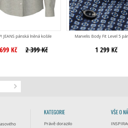
! JEANS pánská lněná košile
Marvelis Body Fit Level 5 pán
 699 Kč
2 399 Kč
1 299 Kč
KATEGORIE
VŠE O N
Právě dorazilo
INSPIRA
časového