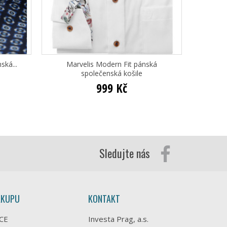
ská...
Marvelis Modern Fit pánská
Ma
společenská košile
999 Kč
Sledujte nás
ÁKUPU
KONTAKT
CE
Investa Prag, a.s.