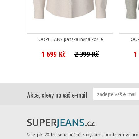
JOOP! JEANS pánská lněná košile
JOOP
1 699 Kč
2 399 Kč
1
Akce, slevy na váš e-mail
Více jak 20 let se úspěšně zabýváme prodejem volno