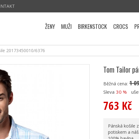
ONTAKT
ŽENY
MUŽI
BIRKENSTOCK
CROCS
P
šile 20173450010/6376
Tom Tailor p
1 0
Běžná cena:
Sleva
30 %
uše
763 Kč
Pánská košile 
potiskem a náši
100% bavlna