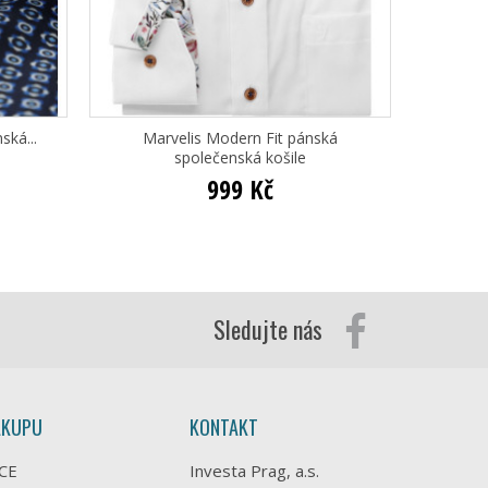
ská...
Marvelis Modern Fit pánská
Ma
společenská košile
999 Kč
Sledujte nás
ÁKUPU
KONTAKT
CE
Investa Prag, a.s.