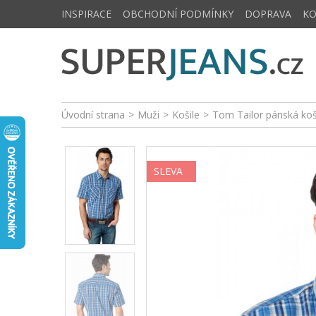
INSPIRACE
OBCHODNÍ PODMÍNKY
DOPRAVA
K
Úvodní strana
>
Muži
>
Košile
>
Tom Tailor pánská ko
SLEVA