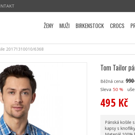
ONTAKT
ŽENY
MUŽI
BIRKENSTOCK
CROCS
P
šile 20171310010/6368
Tom Tailor p
990
Běžná cena:
Sleva
50 %
uše
495 Kč
Pánská košile s
kapsy s knoflíky
Materiál 100% 