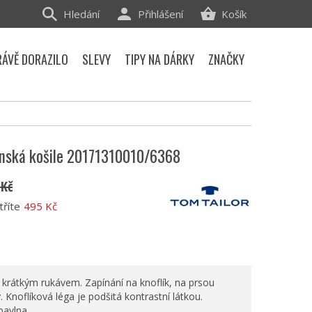
Hledání
Přihlášení
Košík
RÁVĚ DORAZILO
SLEVY
TIPY NA DÁRKY
ZNAČKY
ánská košile 20171310010/6368
 Kč
tříte
495 Kč
 krátkým rukávem. Zapínání na knoflík, na prsou
. Knoflíková léga je podšitá kontrastní látkou.
bavlna.