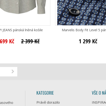
! JEANS pánská lněná košile
Marvelis Body Fit Level 5 pán
 699 Kč
2 399 Kč
1 299 Kč
KATEGORIE
VŠE O N
Právě dorazilo
INSPIRA
časového