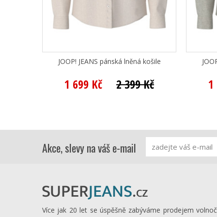
JOOP! JEANS pánská lněná košile
JOOP
1 699 Kč
2 399 Kč
1
Akce, slevy na váš e-mail
Více jak 20 let se úspěšně zabýváme prodejem volno