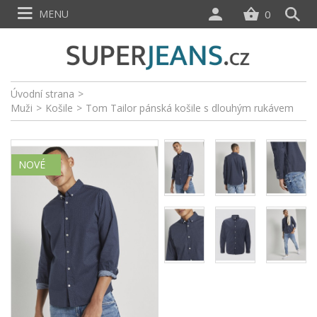
MENU
0
Úvodní strana
>
Muži
>
Košile
>
Tom Tailor pánská košile s dlouhým rukávem
NOVÉ