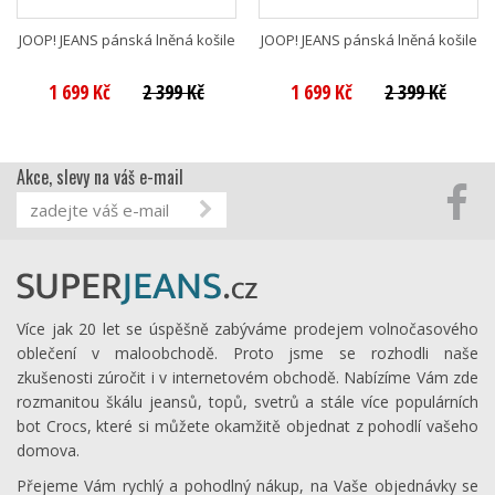
JOOP! JEANS pánská lněná košile
JOOP! JEANS pánská lněná košile
1 699 Kč
2 399 Kč
1 699 Kč
2 399 Kč
Akce, slevy na váš e-mail
Více jak 20 let se úspěšně zabýváme prodejem volnočasového
oblečení v maloobchodě. Proto jsme se rozhodli naše
zkušenosti zúročit i v internetovém obchodě. Nabízíme Vám zde
rozmanitou škálu jeansů, topů, svetrů a stále více populárních
bot Crocs, které si můžete okamžitě objednat z pohodlí vašeho
domova.
Přejeme Vám rychlý a pohodlný nákup, na Vaše objednávky se