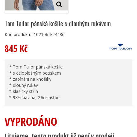
Tom Tailor pánská košile s dlouhým rukávem
Kód produktu:
1021064/24486
845 Kč
* Tom Tailor pánská košile
* s celoplošným potiskem
* zapínání na knoflíky
* dlouhý rukáv
* klasický střih
* 98% bavlna, 2% elastan
VYPRODÁNO
Litujeme, tento produkt již není v prodeji.