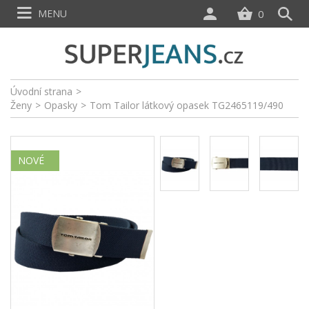
MENU
0
Úvodní strana
>
Ženy
>
Opasky
>
Tom Tailor látkový opasek TG2465119/490
NOVÉ