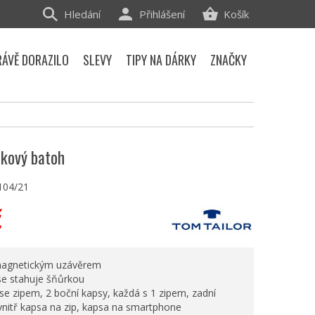
Hledání
Přihlášení
Košík
RÁVĚ DORAZILO
SLEVY
TIPY NA DÁRKY
ZNAČKY
tkový batoh
104/21
č
 magnetickým uzávěrem
 se stahuje šňůrkou
se zipem, 2 boční kapsy, každá s 1 zipem, zadní
vnitř kapsa na zip, kapsa na smartphone