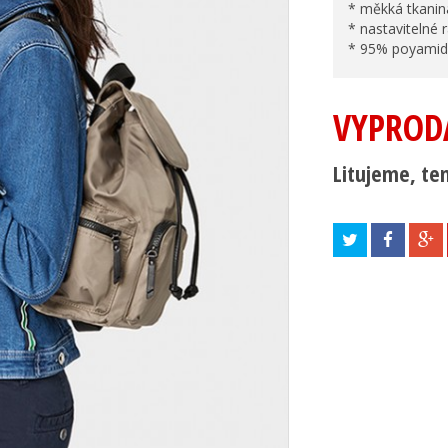
* měkká tkanina
* nastavitelné
* 95% poyamid
VYPROD
Litujeme, ten