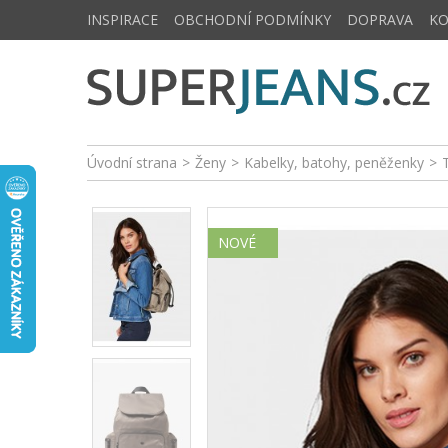
INSPIRACE
OBCHODNÍ PODMÍNKY
DOPRAVA
K
Úvodní strana
>
Ženy
>
Kabelky, batohy, peněženky
>
NOVÉ