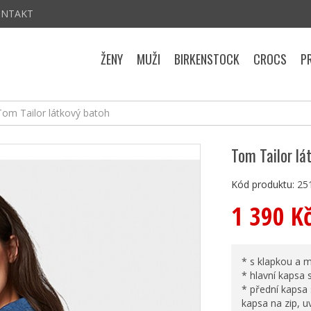
ONTAKT
ŽENY
MUŽI
BIRKENSTOCK
CROCS
P
Tom Tailor látkový batoh
Tom Tailor lá
Kód produktu:
25
1 390 K
* s klapkou a
* hlavní kapsa
* přední kapsa 
kapsa na zip, u