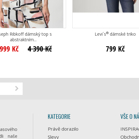
®
seph Ribkoff dámský top s
Levi´s
dámské triko
abstraktním...
 999 Kč
4 390 Kč
799 Kč
KATEGORIE
VŠE O N
Právě dorazilo
INSPIRA
časového
li naše
Slevy
Obchodn