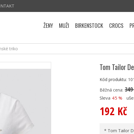
ONTAKT
ŽENY
MUŽI
BIRKENSTOCK
CROCS
P
ské triko
Tom Tailor D
Kód produktu:
10
349
Běžná cena:
Sleva
45 %
uše
192 Kč
* Tom Tailor D