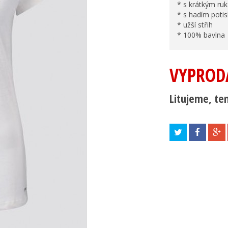
* s krátkým ru
* s hadím poti
* užší střih
* 100% bavlna
VYPROD
Litujeme, ten