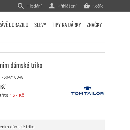
Hledání
Přihlášení
Košík
RÁVĚ DORAZILO
SLEVY
TIPY NA DÁRKY
ZNAČKY
enim dámské triko
17504/10348
 Kč
tříte
157 Kč
enim dámské triko