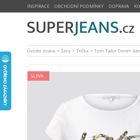
INSPIRACE
OBCHODNÍ PODMÍNKY
DOPRAVA
K
Úvodní strana
>
Ženy
>
Trička
>
Tom Tailor Denim dám
SLEVA