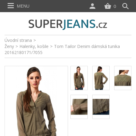
MENU
0
Úvodní strana
>
Ženy
>
Halenky, košile
>
Tom Tailor Denim dámská tunika
20162180171/7055