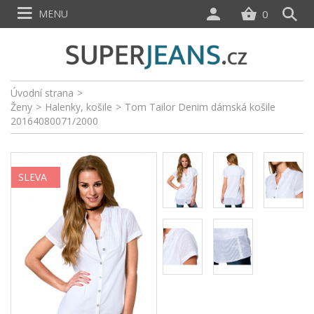
MENU
0
Úvodní strana
>
Ženy
>
Halenky, košile
>
Tom Tailor Denim dámská košile
20164080071/2000
SLEVA