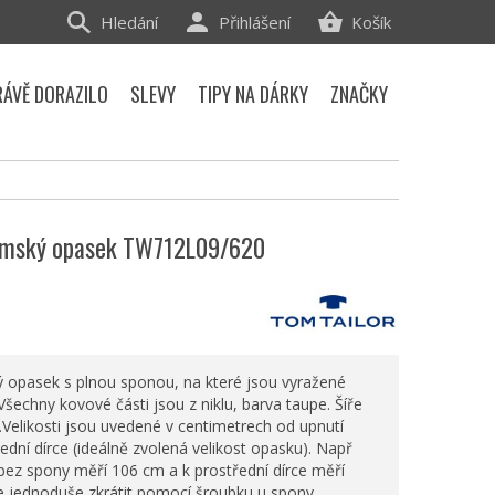
Hledání
Přihlášení
Košík
RÁVĚ DORAZILO
SLEVY
TIPY NA DÁRKY
ZNAČKY
dámský opasek TW712L09/620
opasek s plnou sponou, na které jsou vyražené
Všechny kovové části jsou z niklu, barva taupe. Šíře
Velikosti jsou uvedené v centimetrech od upnutí
ední dírce (ideálně zvolená velikost opasku). Např
bez spony měří 106 cm a k prostřední dírce měří
e jednoduše zkrátit pomocí šroubku u spony.