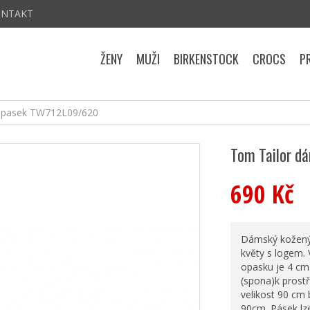
ONTAKT
ŽENY
MUŽI
BIRKENSTOCK
CROCS
P
opasek TW712L09/620
Tom Tailor 
690 Kč
Dámský kožený 
květy s logem. 
opasku je 4 cm.
(spona)k prostř
velikost 90 cm 
90cm. Pásek lz