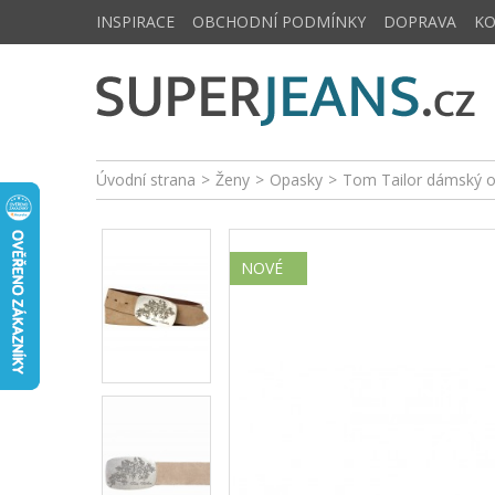
INSPIRACE
OBCHODNÍ PODMÍNKY
DOPRAVA
K
Úvodní strana
>
Ženy
>
Opasky
>
Tom Tailor dámský 
NOVÉ