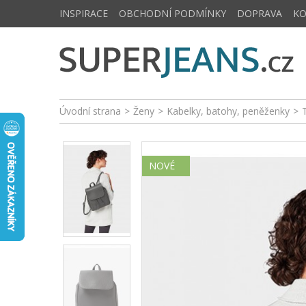
INSPIRACE
OBCHODNÍ PODMÍNKY
DOPRAVA
K
Úvodní strana
>
Ženy
>
Kabelky, batohy, peněženky
>
NOVÉ