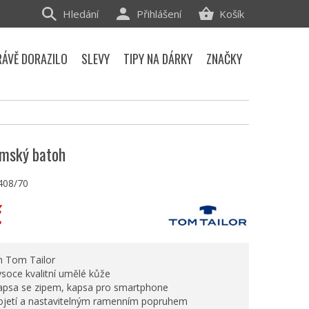
Hledání
Přihlášení
Košík
RÁVĚ DORAZILO
SLEVY
TIPY NA DÁRKY
ZNAČKY
ámský batoh
408/70
č
h Tom Tailor
ysoce kvalitní umělé kůže
kapsa se zipem, kapsa pro smartphone
kojetí a nastavitelným ramenním popruhem