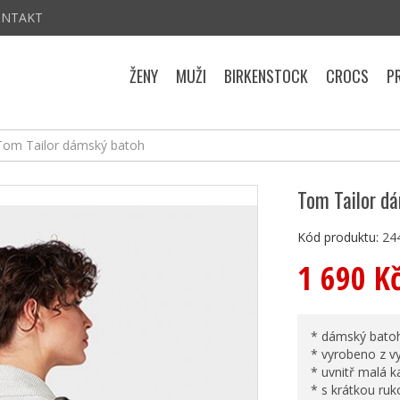
ONTAKT
ŽENY
MUŽI
BIRKENSTOCK
CROCS
P
Tom Tailor dámský batoh
Tom Tailor d
Kód produktu:
24
1 690 K
* dámský bato
* vyrobeno z v
* uvnitř malá 
* s krátkou ru