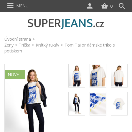
MENU
0
Úvodní strana
>
Ženy
>
Trička
>
Krátký rukáv
>
Tom Tailor dámské triko s
potiskem
NOVÉ