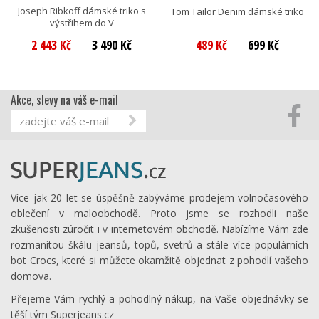
Joseph Ribkoff dámské triko s
Tom Tailor Denim dámské triko
výstřihem do V
2 443 Kč
3 490 Kč
489 Kč
699 Kč
Akce, slevy na váš e-mail
Více jak 20 let se úspěšně zabýváme prodejem volnočasového
oblečení v maloobchodě. Proto jsme se rozhodli naše
zkušenosti zúročit i v internetovém obchodě. Nabízíme Vám zde
rozmanitou škálu jeansů, topů, svetrů a stále více populárních
bot Crocs, které si můžete okamžitě objednat z pohodlí vašeho
domova.
Přejeme Vám rychlý a pohodlný nákup, na Vaše objednávky se
těší tým Superjeans.cz