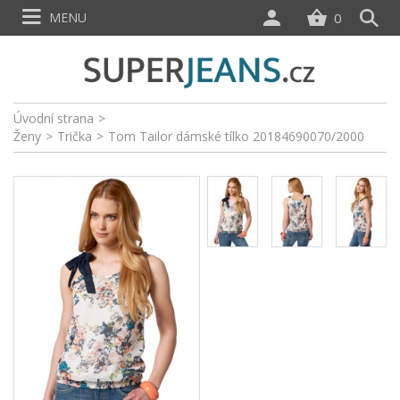
MENU
0
Úvodní strana
>
Ženy
>
Trička
>
Tom Tailor dámské tílko 20184690070/2000