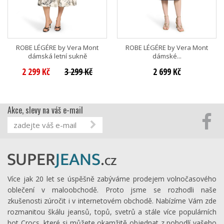
ROBE LÉGÉRE by Vera Mont
ROBE LÉGÉRE by Vera Mont
dámská letní sukně
dámské...
2 299 Kč
3 299 Kč
2 699 Kč
Akce, slevy na váš e-mail
Více jak 20 let se úspěšně zabýváme prodejem volnočasového
oblečení v maloobchodě. Proto jsme se rozhodli naše
zkušenosti zúročit i v internetovém obchodě. Nabízíme Vám zde
rozmanitou škálu jeansů, topů, svetrů a stále více populárních
bot Crocs, které si můžete okamžitě objednat z pohodlí vašeho