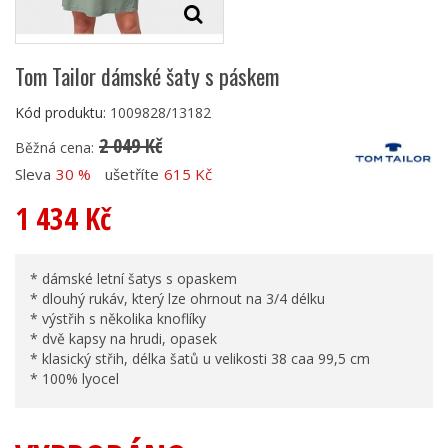
Tom Tailor dámské šaty s páskem
Kód produktu:
1009828/13182
2 049 Kč
Běžná cena:
Sleva
30 %
ušetříte
615 Kč
1 434 Kč
* dámské letní šatys s opaskem
* dlouhý rukáv, který lze ohrnout na 3/4 délku
* výstřih s několika knoflíky
* dvě kapsy na hrudi, opasek
* klasický střih, délka šatů u velikosti 38 caa 99,5 cm
* 100% lyocel