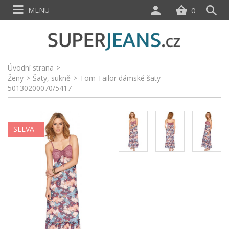
MENU
0
Úvodní strana
>
Ženy
>
Šaty, sukně
>
Tom Tailor dámské šaty
50130200070/5417
SLEVA