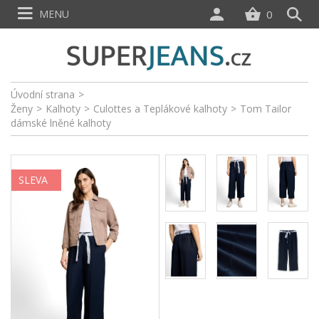
MENU
0
Úvodní strana
>
Ženy
>
Kalhoty
>
Culottes a Teplákové kalhoty
>
Tom Tailor
dámské lněné kalhoty
SLEVA