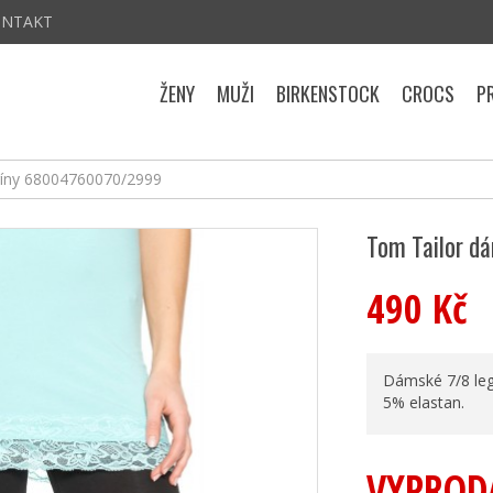
ONTAKT
ŽENY
MUŽI
BIRKENSTOCK
CROCS
P
gíny 68004760070/2999
Tom Tailor d
490 Kč
Dámské 7/8 legí
5% elastan.
VYPROD