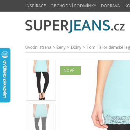
INSPIRACE
OBCHODNÍ PODMÍNKY
DOPRAVA
K
Úvodní strana
>
Ženy
>
Džíny
>
Tom Tailor dámské le
NOVÉ