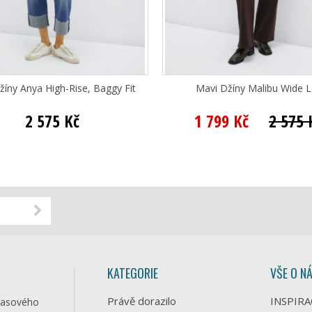
žíny Anya High-Rise, Baggy Fit
Mavi Džíny Malibu Wide 
2 575 Kč
1 799 Kč
2 575 
KATEGORIE
VŠE O N
Právě dorazilo
INSPIRA
časového