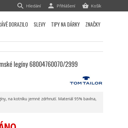
Hledání
Přihlášení
Košík
RÁVĚ DORAZILO
SLEVY
TIPY NA DÁRKY
ZNAČKY
ámské legíny 68004760070/2999
ny, na kotníku jemné zdrhnutí. Materiál 95% bavlna,
ÁNO