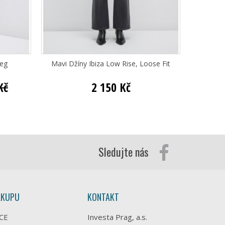
Leg
Mavi Džíny Ibiza Low Rise, Loose Fit
Mav
Kč
2 150 Kč
Sledujte nás
ÁKUPU
KONTAKT
CE
Investa Prag, a.s.