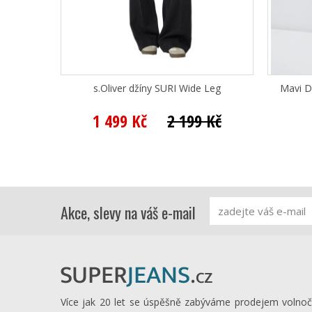
s.Oliver džíny SURI Wide Leg
Mavi D
1 499 Kč
2 199 Kč
Akce, slevy na váš e-mail
Více jak 20 let se úspěšně zabýváme prodejem volno