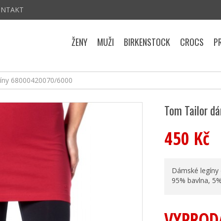
ONTAKT
ŽENY
MUŽI
BIRKENSTOCK
CROCS
P
gíny 68000420070/6000
Tom Tailor d
450 Kč
Dámské legíny 
95% bavlna, 5%
VYPROD