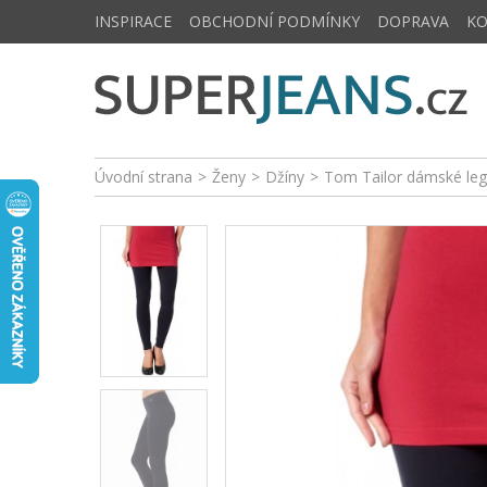
INSPIRACE
OBCHODNÍ PODMÍNKY
DOPRAVA
K
Úvodní strana
>
Ženy
>
Džíny
>
Tom Tailor dámské le