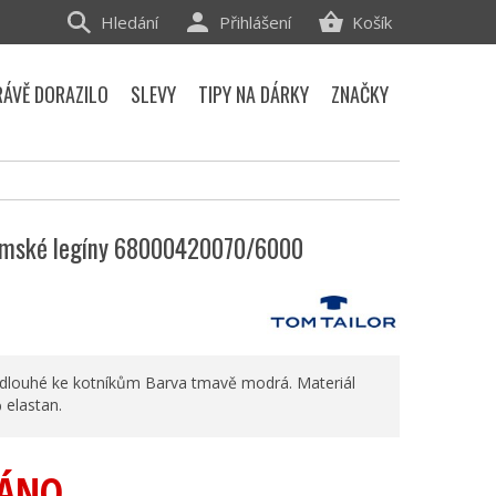
Hledání
Přihlášení
Košík
RÁVĚ DORAZILO
SLEVY
TIPY NA DÁRKY
ZNAČKY
ámské legíny 68000420070/6000
dlouhé ke kotníkům Barva tmavě modrá. Materiál
 elastan.
ÁNO