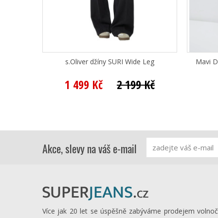
s.Oliver džíny SURI Wide Leg
Mavi D
1 499 Kč
2 199 Kč
Akce, slevy na váš e-mail
Více jak 20 let se úspěšně zabýváme prodejem volno