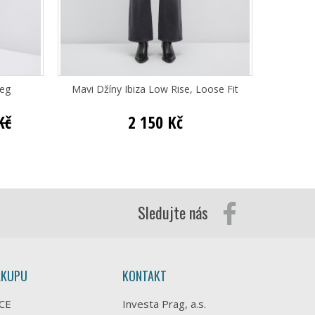
Leg
Mavi Džíny Ibiza Low Rise, Loose Fit
Mav
Kč
2 150 Kč
Sledujte nás
ÁKUPU
KONTAKT
CE
Investa Prag, a.s.