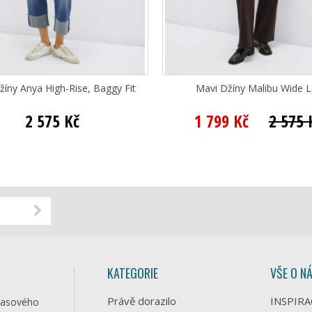
žíny Anya High-Rise, Baggy Fit
Mavi Džíny Malibu Wide 
2 575 Kč
1 799 Kč
2 575 
KATEGORIE
VŠE O N
Právě dorazilo
INSPIRA
časového