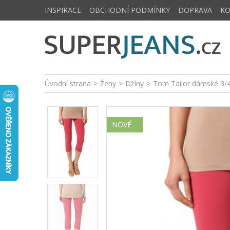
INSPIRACE
OBCHODNÍ PODMÍNKY
DOPRAVA
K
Úvodní strana
>
Ženy
>
Džíny
>
Tom Tailor dámské 3/
NOVÉ