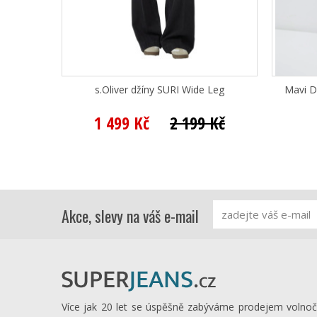
s.Oliver džíny SURI Wide Leg
Mavi D
1 499 Kč
2 199 Kč
Akce, slevy na váš e-mail
Více jak 20 let se úspěšně zabýváme prodejem volno