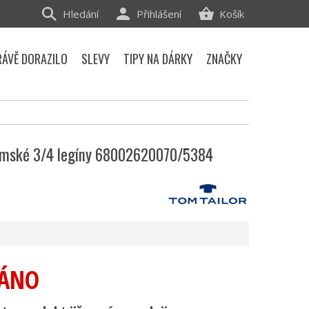
Hledání
Přihlášení
Košík
RÁVĚ DORAZILO
SLEVY
TIPY NA DÁRKY
ZNAČKY
ámské 3/4 legíny 68002620070/5384
ÁNO