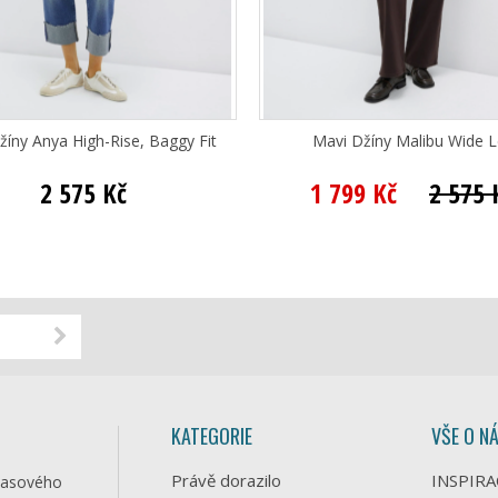
žíny Anya High-Rise, Baggy Fit
Mavi Džíny Malibu Wide 
2 575 Kč
1 799 Kč
2 575 
KATEGORIE
VŠE O N
Právě dorazilo
INSPIRA
časového