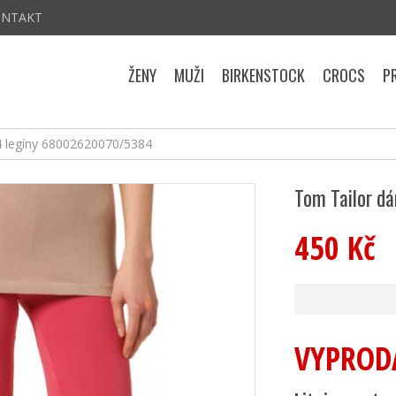
ONTAKT
ŽENY
MUŽI
BIRKENSTOCK
CROCS
P
4 legíny 68002620070/5384
Tom Tailor d
450 Kč
VYPROD