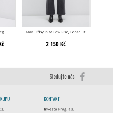
Leg
Mavi Džíny Ibiza Low Rise, Loose Fit
Mav
Kč
2 150 Kč
Sledujte nás
ÁKUPU
KONTAKT
CE
Investa Prag, a.s.