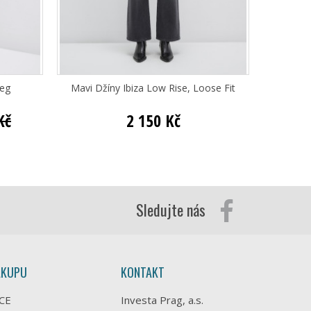
Leg
Mavi Džíny Ibiza Low Rise, Loose Fit
Mav
Kč
2 150 Kč
Sledujte nás
ÁKUPU
KONTAKT
CE
Investa Prag, a.s.