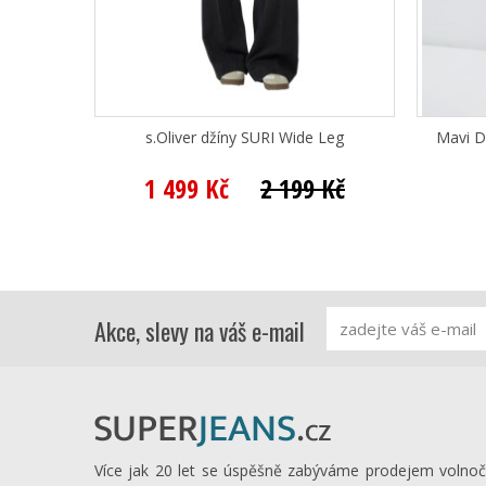
s.Oliver džíny SURI Wide Leg
Mavi D
1 499 Kč
2 199 Kč
Akce, slevy na váš e-mail
Více jak 20 let se úspěšně zabýváme prodejem volno