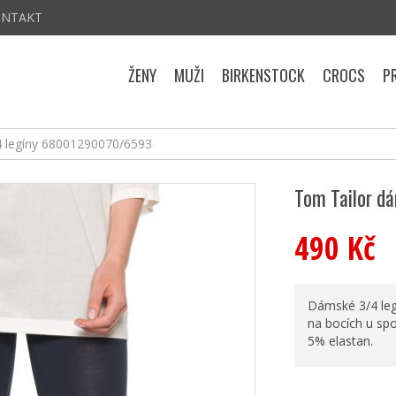
ONTAKT
ŽENY
MUŽI
BIRKENSTOCK
CROCS
P
4 legíny 68001290070/6593
Tom Tailor d
490 Kč
Dámské 3/4 leg
na bocích u sp
5% elastan.