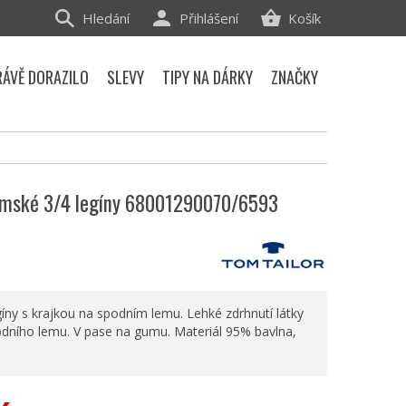
Hledání
Přihlášení
Košík
RÁVĚ DORAZILO
SLEVY
TIPY NA DÁRKY
ZNAČKY
ámské 3/4 legíny 68001290070/6593
íny s krajkou na spodním lemu. Lehké zdrhnutí látky
odního lemu. V pase na gumu. Materiál 95% bavlna,