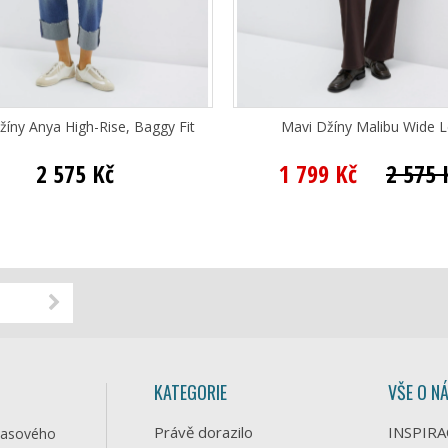
žíny Anya High-Rise, Baggy Fit
Mavi Džíny Malibu Wide 
2 575 Kč
1 799 Kč
2 575 
KATEGORIE
VŠE O N
Právě dorazilo
INSPIRA
časového