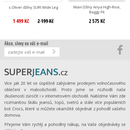
Mavi Džíny Anya High-Rise,
s.Oliver džíny SURI Wide Leg
Baggy Fit
1 499 Kč
2 199 Kč
2 575 Kč
Akce, slevy na váš e-mail
Více jak 20 let se úspěšně zabýváme prodejem volnočasového
oblečení v maloobchodě. Proto jsme se rozhodli naše
zkušenosti zúročit i v internetovém obchodě. Nabízíme Vám zde
rozmanitou škálu jeansů, topů, svetrů a stále více populárních
bot Crocs, které si můžete okamžitě objednat z pohodlí vašeho
domova.
Přejeme Vám rychlý a pohodlný nákup, na Vaše objednávky se