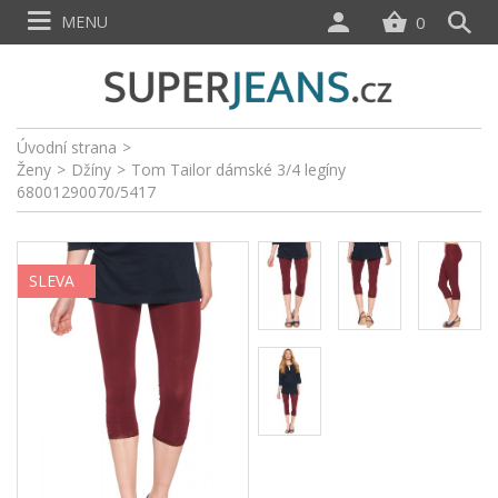
MENU
0
Úvodní strana
>
Ženy
>
Džíny
>
Tom Tailor dámské 3/4 legíny
68001290070/5417
SLEVA