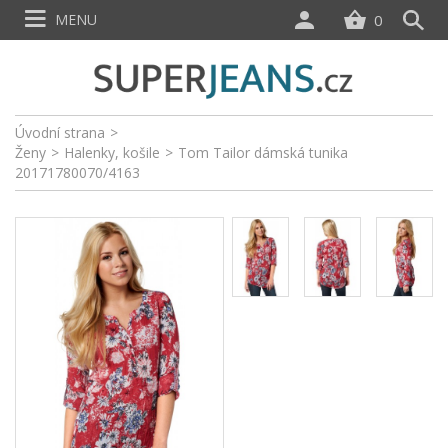
MENU
0
Úvodní strana
>
Ženy
>
Halenky, košile
>
Tom Tailor dámská tunika
20171780070/4163