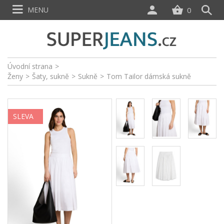
MENU
0
Úvodní strana
>
Ženy
>
Šaty, sukně
>
Sukně
>
Tom Tailor dámská sukně
SLEVA