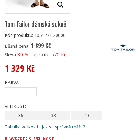
Tom Tailor dámská sukně
Kód produktu:
1051271 20000
1 899 Kč
Běžná cena:
Sleva
30 %
ušetříte
570 Kč
1 329 Kč
BARVA:
VELIKOST:
36
38
40
Tabulka velikostí
Jak se správně měřit?
VYBERTE SI VELIKOST