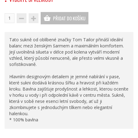
PŘIDAT DO KOŠÍKU
Tato sukně od oblíbené značky Tom Tailor přináší ideální
balanc mezi ženským šarmem a maximálním komfortem.
Její uvolněná silueta v délce pod kolena vytváří moderní
vzhled, který působí nenuceně, ale přesto velmi vkusně a
sofistikovaně.
Hlavním designovým detailem je jemné nabírání v pase,
které sukni dodává krásnou šířku a hravost při každém
kroku. Bavlna zajišťuje prodyšnost a lehkost, kterou oceníte
v horku u vody i při odpolední kávě v centru města. Sukně,
která v sobě nese esenci letní svobody, ať už ji
zkombinujete s jednoduchým tílkem nebo elegantní
halenkou.
* 100% bavlna