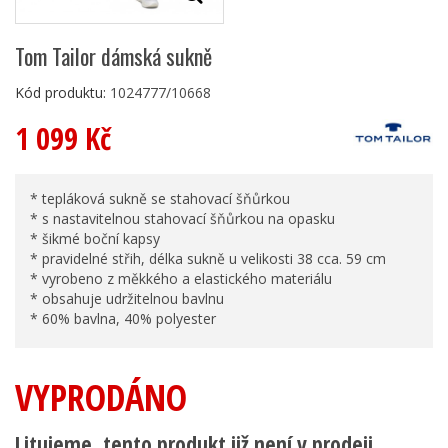
Tom Tailor dámská sukně
Kód produktu:
1024777/10668
1 099 Kč
* tepláková sukně se stahovací šňůrkou
* s nastavitelnou stahovací šňůrkou na opasku
* šikmé boční kapsy
* pravidelné střih, délka sukně u velikosti 38 cca. 59 cm
* vyrobeno z měkkého a elastického materiálu
* obsahuje udržitelnou bavlnu
* 60% bavlna, 40% polyester
VYPRODÁNO
Litujeme, tento produkt již není v prodeji.