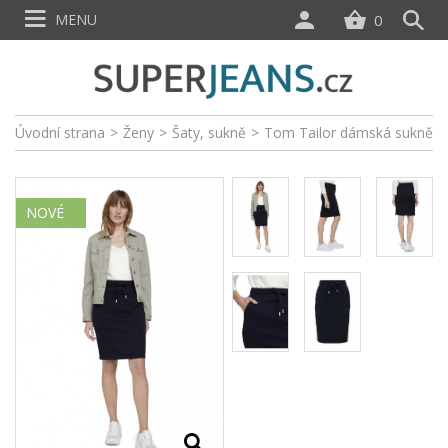
MENU
0
Úvodní strana
>
Ženy
>
Šaty, sukně
>
Tom Tailor dámská sukně
NOVÉ