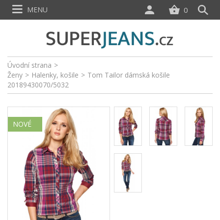
MENU
0
Úvodní strana
>
Ženy
>
Halenky, košile
>
Tom Tailor dámská košile
20189430070/5032
NOVÉ