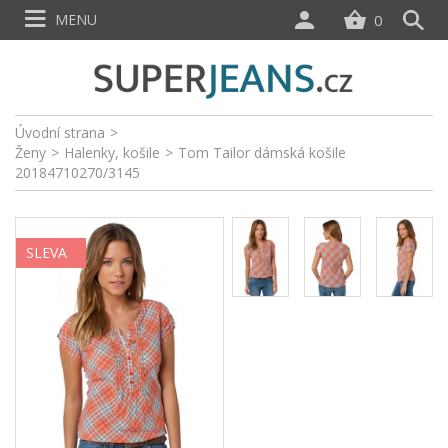
MENU
0
Úvodní strana
>
Ženy
>
Halenky, košile
>
Tom Tailor dámská košile
20184710270/3145
SLEVA