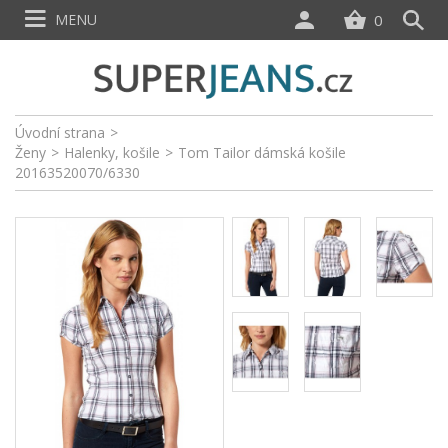
MENU
0
Úvodní strana
>
Ženy
>
Halenky, košile
>
Tom Tailor dámská košile
20163520070/6330