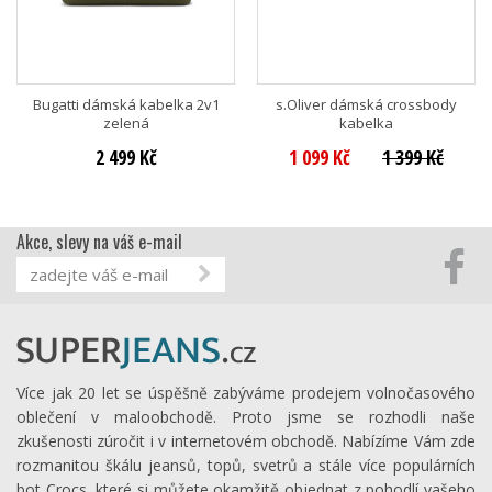
Bugatti dámská kabelka 2v1
s.Oliver dámská crossbody
zelená
kabelka
2 499 Kč
1 099 Kč
1 399 Kč
Akce, slevy na váš e-mail
Více jak 20 let se úspěšně zabýváme prodejem volnočasového
oblečení v maloobchodě. Proto jsme se rozhodli naše
zkušenosti zúročit i v internetovém obchodě. Nabízíme Vám zde
rozmanitou škálu jeansů, topů, svetrů a stále více populárních
bot Crocs, které si můžete okamžitě objednat z pohodlí vašeho