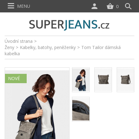
MENU
0
Úvodní strana
>
Ženy
>
Kabelky, batohy, peněženky
>
Tom Tailor dámská
kabelka
NOVÉ