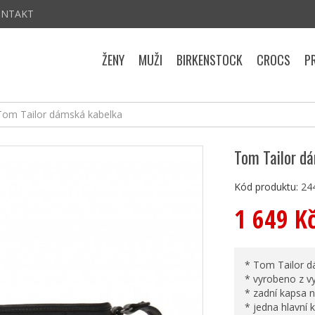
ONTAKT
ŽENY
MUŽI
BIRKENSTOCK
CROCS
P
Tom Tailor dámská kabelka
Tom Tailor d
Kód produktu:
24
1 649 K
* Tom Tailor d
* vyrobeno z v
* zadní kapsa n
* jedna hlavní