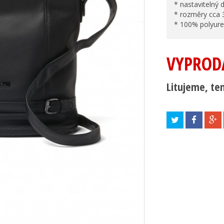
* nastavitelný
* rozměry cca
* 100% polyure
VYPROD
Litujeme, ten