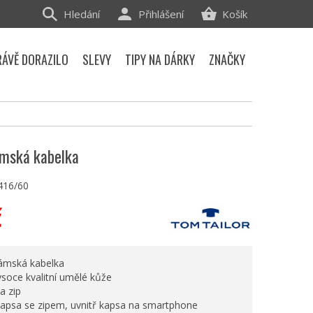
Hledání
Přihlášení
Košík
RÁVĚ DORAZILO
SLEVY
TIPY NA DÁRKY
ZNAČKY
ámská kabelka
416/60
č
ámská kabelka
ysoce kvalitní umělé kůže
a zip
 kapsa se zipem, uvnitř kapsa na smartphone