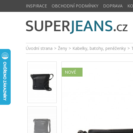
INSPIRACE
OBCHODNÍ PODMÍNKY
DOPRAVA
K
Úvodní strana
>
Ženy
>
Kabelky, batohy, peněženky
>
NOVÉ