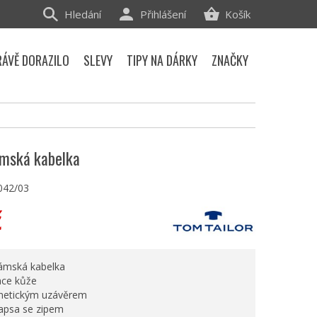
Hledání
Přihlášení
Košík
RÁVĚ DORAZILO
SLEVY
TIPY NA DÁRKY
ZNAČKY
ámská kabelka
042/03
č
ámská kabelka
ace kůže
gnetickým uzávěrem
kapsa se zipem