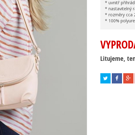
* uvnitř přihr
* nastavitelný
* rozměry cca
* 100% polyure
VYPROD
Litujeme, ten