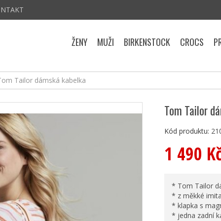
ONTAKT
ŽENY
MUŽI
BIRKENSTOCK
CROCS
P
Tom Tailor dámská kabelka
Tom Tailor d
Kód produktu:
21
1 490 K
* Tom Tailor d
* z měkké imit
* klapka s ma
* jedna zadní 