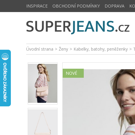
INSPIRACE
OBCHODNÍ PODMÍNKY
DOPRAVA
K
Úvodní strana
>
Ženy
>
Kabelky, batohy, peněženky
>
NOVÉ