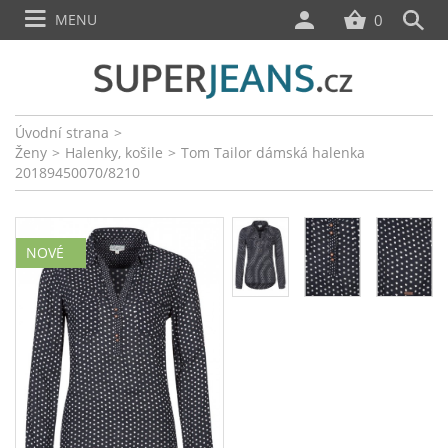
MENU
0
Úvodní strana
>
Ženy
>
Halenky, košile
>
Tom Tailor dámská halenka
20189450070/8210
NOVÉ