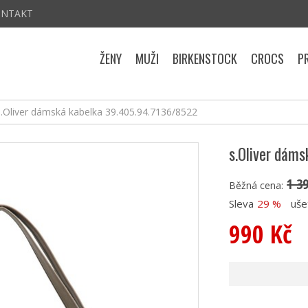
ONTAKT
ŽENY
MUŽI
BIRKENSTOCK
CROCS
P
s.Oliver dámská kabelka 39.405.94.7136/8522
s.Oliver dám
1 3
Běžná cena:
Sleva
29 %
uše
990 Kč