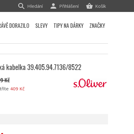
Hledání
Přihlášení
Košík
RÁVĚ DORAZILO
SLEVY
TIPY NA DÁRKY
ZNAČKY
ská kabelka 39.405.94.7136/8522
99 Kč
tříte
409 Kč