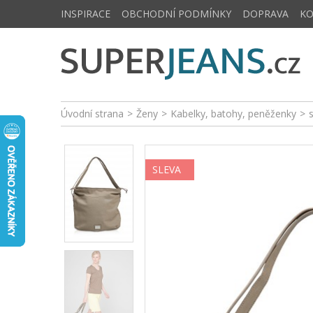
INSPIRACE
OBCHODNÍ PODMÍNKY
DOPRAVA
K
Úvodní strana
>
Ženy
>
Kabelky, batohy, peněženky
>
SLEVA