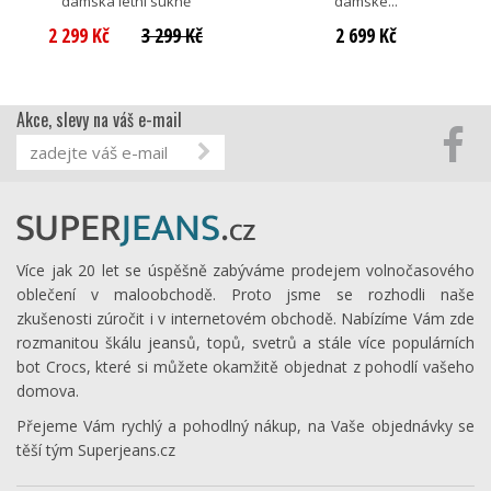
dámská letní sukně
dámské...
2 299 Kč
3 299 Kč
2 699 Kč
Akce, slevy na váš e-mail
Více jak 20 let se úspěšně zabýváme prodejem volnočasového
oblečení v maloobchodě. Proto jsme se rozhodli naše
zkušenosti zúročit i v internetovém obchodě. Nabízíme Vám zde
rozmanitou škálu jeansů, topů, svetrů a stále více populárních
bot Crocs, které si můžete okamžitě objednat z pohodlí vašeho
domova.
Přejeme Vám rychlý a pohodlný nákup, na Vaše objednávky se
těší tým Superjeans.cz