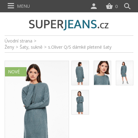
MENU
0
Úvodní strana
>
Ženy
>
Šaty, sukně
>
s.Oliver Q/S dámké pletené šaty
NOVÉ