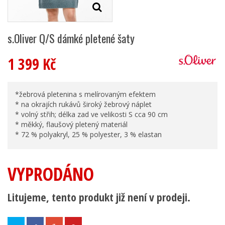
s.Oliver Q/S dámké pletené šaty
1 399 Kč
*žebrová pletenina s melírovaným efektem
* na okrajích rukávů široký žebrový náplet
* volný střih; délka zad ve velikosti S cca 90 cm
* měkký, flaušový pletený materiál
* 72 % polyakryl, 25 % polyester, 3 % elastan
VYPRODÁNO
Litujeme, tento produkt již není v prodeji.